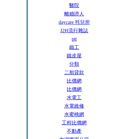
醫院
離婚證人
daycare 托兒所
J2H流行雜誌
ptt
鐵工
鐵皮屋
分類
二胎貸款
比價網
比價網
水電工
水電維修
水蜜桃網
工程比價網
不動產