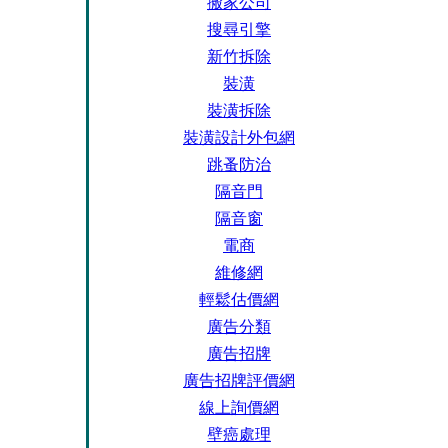
搬家公司
搜尋引擎
新竹拆除
裝潢
裝潢拆除
裝潢設計外包網
跳蚤防治
隔音門
隔音窗
電商
維修網
輕鬆估價網
廣告分類
廣告招牌
廣告招牌評價網
線上詢價網
壁癌處理