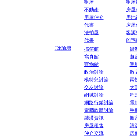
租屋
租屋
不動產
房屋
房屋仲介
房地
代書
房屋
法拍屋
客源
代書
凶宅
J2h論壇
搞笑館
街
寫真館
遊
寵物館
明
政治討論
散
模特兒討論
兩
交友討論
大
網域討論
程
網路行銷討論
電
電腦軟體討論
手
裝潢資訊
搬
房屋租售
清
仲介交流
房