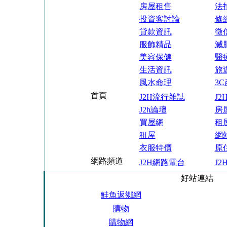
房屋租售
法
投資客討論
修
貸款資訊
徵
服飾精品
減
美容保健
醫
生活資訊
旅
風水命理
3
首頁
J2H流行雜誌
J
J2h論壇
房
買屋網
租
租屋
網
衣服特價
原
網路頻道
J2H網路電台
J
好站連結
鮭魚返鄉網
購物
購物網