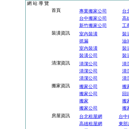
網 站 導 覽
首頁
專業搬家公司
台
台中搬家公司
高
新竹搬家公司
工
裝潢資訊
室內裝潢
裝
抓漏
油
室內裝潢
裝
裝潢公司
裝
清潔資訊
清潔公司
清
清潔公司
清
清潔公司
清
搬家資訊
搬家公司
搬
搬家公司
回
搬家
搬
搬家公司
搬
房屋資訊
台北租屋網
台中
高雄租屋網
東部