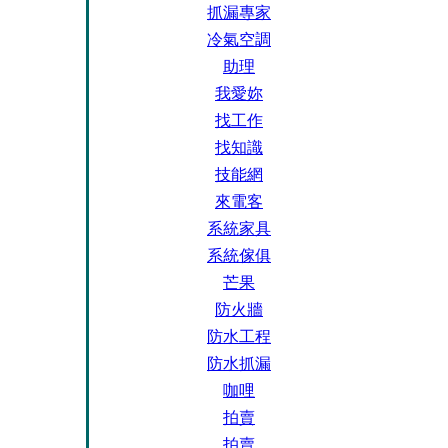
抓漏專家
冷氣空調
助理
我愛妳
找工作
找知識
技能網
來電客
系統家具
系統傢俱
芒果
防火牆
防水工程
防水抓漏
咖哩
拍賣
拍賣