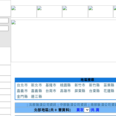
地區搜尋
台北市
新北市
基隆市
桃園縣
新竹市
新竹縣
苗栗縣
嘉義市
嘉義縣
台南市
高雄市
屏東縣
台東縣
花蓮縣
金門縣
連江縣
|
北部裝潢公司資訊
|
中部裝潢公司資訊
|
南部裝潢公司資
北部地區[共 0 筆資料]
頁次
/共.頁