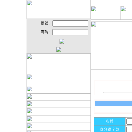
帳號:
密碼:
名稱
身分證字號